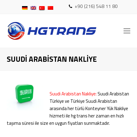
+90 (216) 548 11 80
O
Mo
M
SUUDI ARABISTAN NAKLIYE
Suudi Arabistan Nakliye:
Suudi Arabistan
Türkiye ve Türkiye Suudi Arabistan
arasında her türlü Konteyner Yük Nakliye
hizmeti ile hg trans her zaman en hızlı
taşıma süresi ile size en uygun fiyatları sunmaktadır.