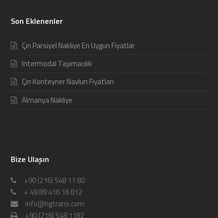
Son Eklenenler
Çin Parsiyel Nakliye En Uygun Fiyatlar
Intermodal Taşımacılık
Çin Konteyner Navlun Fiyatları
Almanya Nakliye
Bize Ulaşın
+90 (216) 548 11 80
+ 49 89 416 16 812
info@hgtrans.com
+90 (216) 548 1182