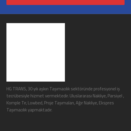
HG TRANS, 30 yılı aşkın Taşımacılık sektöründe profesyonel iş
tecrübesiyle hizmet vermektedir. Uluslararası Nakliye, Parsiyel ,
Komple Tır, Lowbed, Proje Taşımaları, Ağır Nakliye, Ekspres
Taşımacılık yapmaktadır.