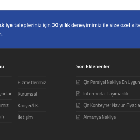
akliye
talepleriniz için
30 yıllık
deneyimimiz ile size özel alt
m.
nü
Son Eklenenler
Çin Parsiyel Nakliye En Uygun
Hizmetlerimiz
yonlar
Intermodal Taşımacılık
Kurumsal
rımız
Çin Konteyner Navlun Fiyatla
Kariyer/İ.K.
ifi
İletişim
Almanya Nakliye