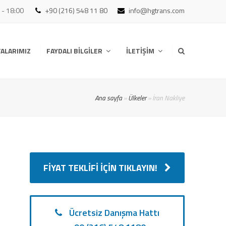
0 - 18:00
+90 (216) 548 11 80
info@hgtrans.com
ALARIMIZ
FAYDALI BILGILER
İLETIŞIM
Ana sayfa
»
Ülkeler
»
İran Nakliye
FIYAT TEKLIFI İÇIN TIKLAYIN!
Ücretsiz Danışma Hattı