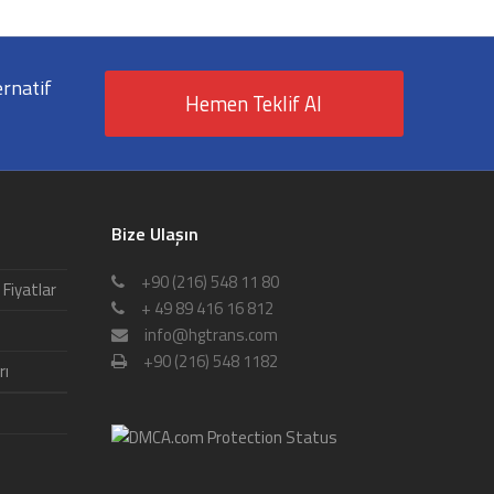
ernatif
Hemen Teklif Al
Bize Ulaşın
+90 (216) 548 11 80
 Fiyatlar
+ 49 89 416 16 812
info@hgtrans.com
+90 (216) 548 1182
rı