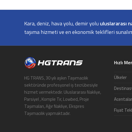
Kara, deniz, hava yolu, demir yolu
uluslararası n
taşıma hizmeti ve en ekonomik teklifleri sunalı
Hızlı Me
Ülkeler
HG TRANS, 30 yılı aşkın Taşımacılık
sektöründe profesyonel iş tecrübesiyle
Destinas
hizmet vermektedir. Uluslararası Nakliye,
Acentala
Parsiyel , Komple Tır, Lowbed, Proje
Taşımaları, Ağır Nakliye, Ekspres
Fiyat Tekl
Taşımacılık yapmaktadır.