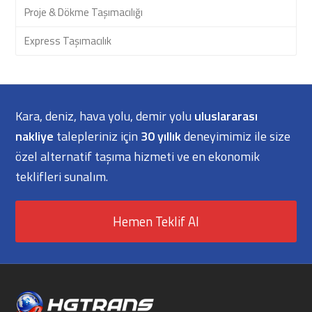
Proje & Dökme Taşımacılığı
Express Taşımacılık
Kara, deniz, hava yolu, demir yolu
uluslararası
nakliye
talepleriniz için
30 yıllık
deneyimimiz ile size
özel alternatif taşıma hizmeti ve en ekonomik
teklifleri sunalım.
Hemen Teklif Al