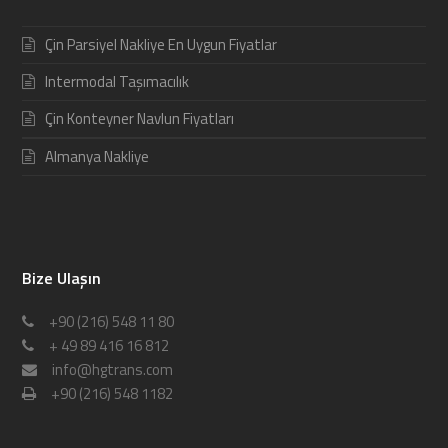
Çin Parsiyel Nakliye En Uygun Fiyatlar
Intermodal Taşımacılık
Çin Konteyner Navlun Fiyatları
Almanya Nakliye
Bize Ulaşın
+90 (216) 548 11 80
+ 49 89 416 16 812
info@hgtrans.com
+90 (216) 548 1182