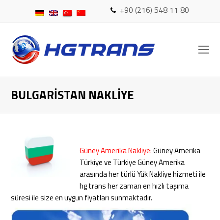
+90 (216) 548 11 80
O
Mo
M
BULGARISTAN NAKLIYE
Güney Amerika Nakliye:
Güney Amerika
Türkiye ve Türkiye Güney Amerika
arasında her türlü Yük Nakliye hizmeti ile
hg trans her zaman en hızlı taşıma
süresi ile size en uygun fiyatları sunmaktadır.