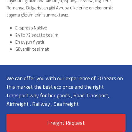
taşımacılığı alanında Almanya, İspanya, Fransa, İngiltere,
Romanya, Bulgaristan gibi Avrupa ülkelerine en ekonomik
taşıma çözümlerini sunmaktayız.
Ekspress Nakliye
24 ile 72 saatte teslim
En uygun fiyatlı
Güvenilir teslimat
We can offer you with our experience of 30 Years on
this market the best eco price and the right
transport way for her goods , Road Transport,
Airfreight , Railway , Sea freight
Freight Request