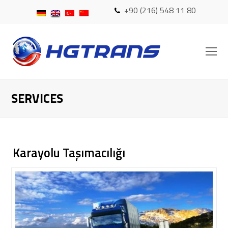
+90 (216) 548 11 80
O
Mo
M
SERVICES
Karayolu Taşımacılığı