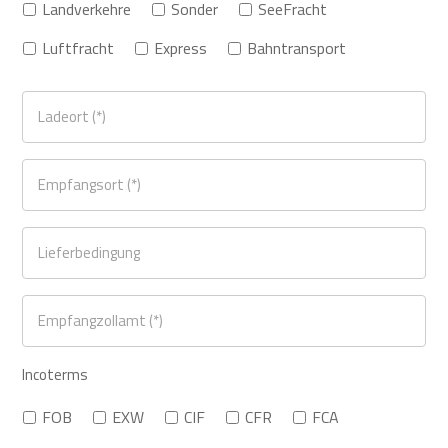
Landverkehre
Sonder
SeeFracht
Luftfracht
Express
Bahntransport
Incoterms
FOB
EXW
CIF
CFR
FCA