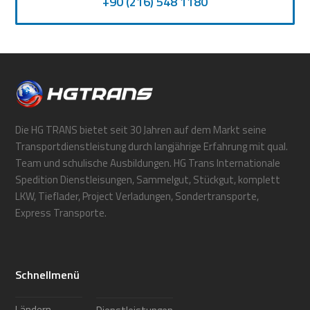
+90 (216) 548 1180
Die HG TRANS bietet seit 30 Jahren auf dem Markt seine
Transportdienstleistung durch langjährige Erfahrung mit qual.
Team und schulische Ausbildungen. HG Trans Internationale
Spedition Dienstleisungen, Sammelgut, Stückgut, komplett
LKW, Tieflader, Project Verladungen, Sondertransporte,
Express Transporte.
Schnellmenü
Ländern