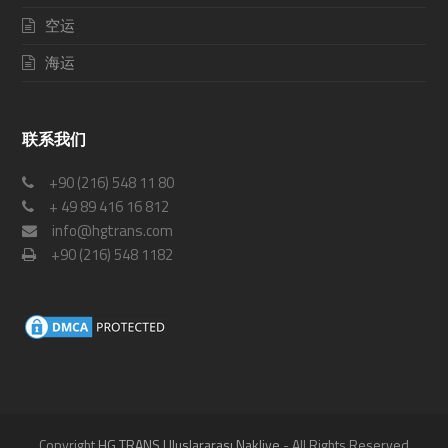
空运
海运
联系我们
+90 (216) 548 11 80
+ 49 89 416 16 812
info@hgtrans.com
+90 (216) 548 1182
Copyright
HG TRANS Uluslararası Nakliye
- All Rights Reserved