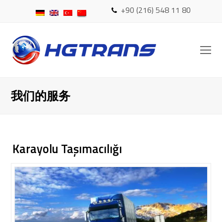
+90 (216) 548 11 80
O
Mo
M
我们的服务
Karayolu Taşımacılığı