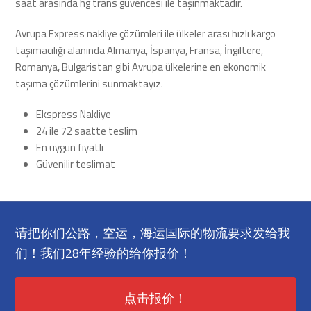
saat arasında hg trans güvencesi ile taşınmaktadır.
Avrupa Express nakliye çözümleri ile ülkeler arası hızlı kargo
taşımacılığı alanında Almanya, İspanya, Fransa, İngiltere,
Romanya, Bulgaristan gibi Avrupa ülkelerine en ekonomik
taşıma çözümlerini sunmaktayız.
Ekspress Nakliye
24 ile 72 saatte teslim
En uygun fiyatlı
Güvenilir teslimat
请把你们公路，空运，海运国际的物流要求发给我
们！我们28年经验的给你报价！
点击报价！