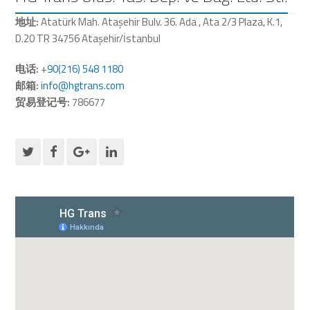
地址:
Atatürk Mah. Ataşehir Bulv. 36. Ada , Ata 2/3 Plaza, K.1,
D.20 TR 34756 Ataşehir/İstanbul
电话:
+
90(216) 548 1180
邮箱:
info@hgtrans.com
贸易登记号:
786677
twitter
facebook
googleplus
linkedin