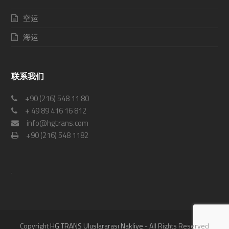
空运
海运
联系我们
+90 (216) 548 11 80
+ 49 89 416 16 812
info@hgtrans.com
+90 (216) 548 1182
Copyright
HG TRANS Uluslararası Nakliye
- All Rights Reserved